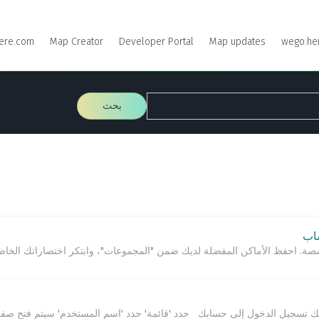
ere.com
Map Creator
Developer Portal
Map updates
wego.he
بحث