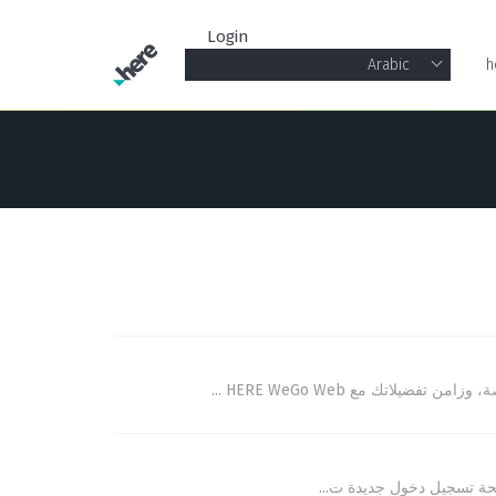
Login
Arabic
h