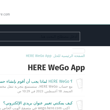
re.com
الصفحة الرئيسية للحل
HERE WeGo App
HERE WeGo App
؟ HERE WeGo لماذا يجب أن أقوم بإنشاء حساب
مع حساب HERE WeGo، ستستمتع بتجربة تنقل مخصصة. احفظ الأماكن المفضلة لديك ضمن "المجموعات"، وابتكر اختصاراتك الخاصة، وزامن تفضيلاتك مع HERE WeGo Web ...
الجمعة, 18 أغسطس, 2023 في 10:29 ص
كيف يمكنني تغيير عنوان بريدي الإلكتروني؟
اكتب wego.here.com في متصفح الويب الخاص بك تسجيل الدخول إلى حسابك حدد 'قائمة' حدد 'اسم المستخدم' سيتم فتح صفحة تسجيل دخول جديدة ت...