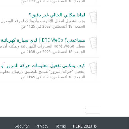
الجمعة, 18 أغسطس, 2023 في 11:23 ص
لماذا مكاني الحالي غير دقيق؟
يجب تشغيل اتصال الإنترنت وأذوناتك لموقع الوصول. 
الجمعة, 18 أغسطس, 2023 في 11:25 ص
مساعدتي؟ HERE WeGo لدي سيارة كهربائية كيف يمكن
يغطي Here WeGo السيارات الكهربائية ويمكنه أن يوضح لك أماكن نقاط الشحن. لتمكين هذه الوظيفة في تطبيقك: افتح التطبيق - اسحب الشريط السفلي لأعلى لتوسيع القائم...
الجمعة, 18 أغسطس, 2023 في 11:38 ص
كيف يمكنني تفعيل معلومات حركة المرور أو ت
تفعيل "حركة المرور" تسمح للتطبيق بإرسال معلومات Here حول رحلتك (على سبيل المثال موقع سيارتك، واتجاه السفر الخ). نحن نجمع هذه المعلومات مع ما
الجمعة, 18 أغسطس, 2023 في 11:45 ص
Security
Privacy
Terms
2023 HERE
©