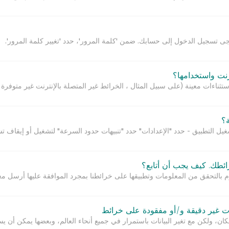
ى تسجيل الدخول إلى حسابك. ضمن 'كلمة المرور'، حدد 'تغيير كلمة المرور'.
رنت واستخدامها؟
ستثناءات معينة (على سبيل المثال ، الخرائط غير المتصلة بالإنترنت غير متوفرة ف
ة؟
يل التطبيق - حدد "الإعدادات" حدد "تنبيهات حدود السرعة" لتشغيل أو إيقاف تشغي
ائطك. كيف يجب أن أتابع؟
م بالتحقق من المعلومات وتطبيقها على خرائطنا بمجرد الموافقة عليها أرسل مع
ن، ولكن مع تغير البيانات باستمرار في جميع أنحاء العالم، وبعضها يمكن أن يست