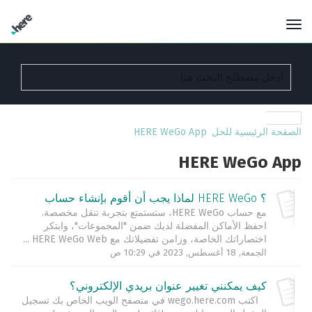
الصفحة الرئيسية للحل
HERE WeGo App
HERE WeGo App
؟ HERE WeGo لماذا يجب أن أقوم بإنشاء حساب
مع حساب HERE WeGo، ستستمتع بتجربة تنقل مخصصة.
احفظ الأماكن المفضلة لديك ضمن "المجموعات"، وابتكر
اختصاراتك الخاصة، وزامن تفضيلاتك مع HERE WeGo Web ...
الجمعة, 18 أغسطس, 2023 في 10:29 ص
كيف يمكنني تغيير عنوان بريدي الإلكتروني؟
اكتب wego.here.com في متصفح الويب الخاص بك تسجيل