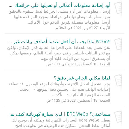
أود إضافة معلومات أعمالي أو تعديلها على خرائطك. كيف يجب أن أتابع؟
إرسال معلومات عبر أداة منشئ الخرائط لدينا. سنقوم بالتحقق
من المعلومات وتطبيقها على خرائطنا بمجرد الموافقة عليها
أرسل معلومات مفصلة لفريق الدعم حول الأماك...
الأربعاء, 27 أكتوبر, 2021 في 3:43 م
؟WeGo ماذا يجب أن أفعل عندما أصادف بيانات غير دقيقة و/أو مفقودة على خرائط
نحن نعمل بجد للحفاظ على الخرائط الحالية قدر الإمكان، ولكن
مع تغير البيانات باستمرار في جميع أنحاء العالم، وبعضها يمكن
أن يستغرق المزيد من الوقت قليلا أن تنع...
الجمعة, 18 أغسطس, 2023 في 11:23 ص
لماذا مكاني الحالي غير دقيق؟
يجب تشغيل اتصال الإنترنت وأذوناتك لموقع الوصول. قد تساعد
إعدادات الهاتف هذه على تحسين دقة الموقع: • تحديد
المنطقة الزمنية التلقائية • تأكد ...
الجمعة, 18 أغسطس, 2023 في 11:25 ص
مساعدتي؟ HERE WeGo لدي سيارة كهربائية كيف يمكن
يغطي Here WeGo السيارات الكهربائية ويمكنه أن يوضح لك
أماكن نقاط الشحن. لتمكين هذه الوظيفة في تطبيقك: افتح