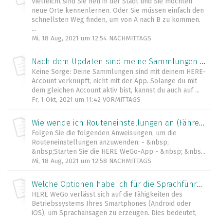
Vielleicht sind Sie neu in der Stadt und Sie möchten
neue Orte kennenlernen. Oder Sie müssen einfach den
schnellsten Weg finden, um von A nach B zu kommen.
...
Mi, 18 Aug, 2021 um 12:54 NACHMITTAGS
Nach dem Updaten sind meine Sammlungen weg. Was mache ich jetzt?
Keine Sorge: Deine Sammlungen sind mit deinem HERE-
Account verknüpft, nicht mit der App. Solange du mit
dem gleichen Account aktiv bist, kannst du auch auf ...
Fr, 1 Okt, 2021 um 11:42 VORMITTAGS
Wie wende ich Routeneinstellungen an (Fähren, Autobahnen, Mautstraßen usw.)?
Folgen Sie die folgenden Anweisungen, um die
Routeneinstellungen anzuwenden: - &nbsp;
&nbsp;Starten Sie die HERE WeGo-App - &nbsp; &nbs...
Mi, 18 Aug, 2021 um 12:58 NACHMITTAGS
Welche Optionen habe ich für die Sprachführung (und welche sind die verfügbaren Sprachen)?
HERE WeGo verlässt sich auf die Fähigkeiten des
Betriebssystems Ihres Smartphones (Android oder
iOS), um Sprachansagen zu erzeugen. Dies bedeutet,