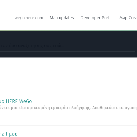
wego.here.com
Map updates
Developer Portal
Map Crea
σμό HERE WeGo
ετε μια εξατομικευμένη εμπειρία πλοήγησης. Αποθηκεύστε τα αγαπημ
ail μου