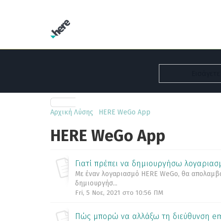
Αρχική Λύσης
HERE WeGo App
HERE WeGo App
Γιατί πρέπει να δημιουργήσω λογαρια
Με έναν λογαριασμό HERE WeGo, θα απολαμβάν
δημιουργήσ...
Fri, 5 Νοε, 2021 στο 10:56 ΠΜ
Πώς μπορώ να αλλάξω τη διεύθυνση em