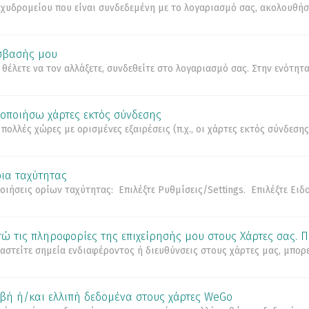
ταχυδρομείου που είναι συνδεδεμένη με το λογαριασμό σας, ακολουθ
σβασής μου
θέλετε να τον αλλάξετε, συνδεθείτε στο λογαριασμό σας. Στην ενότητ
οποιήσω χάρτες εκτός σύνδεσης
πολλές χώρες με ορισμένες εξαιρέσεις (π.χ., οι χάρτες εκτός σύνδεσης 
ρια ταχύτητας
οποιήσεις ορίων ταχύτητας: Επιλέξτε Ρυθμίσεις/Settings. Επιλέξτε Ειδ
ώ τις πληροφορίες της επιχείρησής μου στους Χάρτες σας.
ργαστείτε σημεία ενδιαφέροντος ή διευθύνσεις στους χάρτες μας, μπορ
ιβή ή/και ελλιπή δεδομένα στους χάρτες WeGo