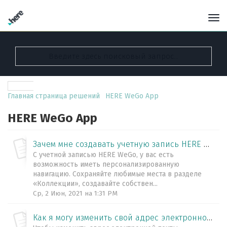
Главная страница решений
HERE WeGo App
HERE WeGo App
Зачем мне создавать учетную запись HERE WeGo?
С учетной записью HERE WeGo, у вас есть
возможность иметь персонализированную
навигацию. Сохраняйте любимые места в разделе
«Коллекции», создавайте собствен...
Ср, 2 Июн, 2021 на 1:31 PM
Как я могу изменить свой адрес электронной почты?