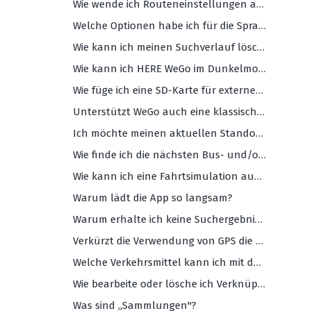
Wie wende ich Routeneinstellungen an (Fähren, Autobahnen, Mautstraßen usw.)?
Welche Optionen habe ich für die Sprachführung (und welche sind die verfügbaren Sprachen)?
Wie kann ich meinen Suchverlauf löschen?
Wie kann ich HERE WeGo im Dunkelmodus verwenden?
Wie füge ich eine SD-Karte für externen Speicher hinzu?
Unterstützt WeGo auch eine klassische 2D-Ansicht für Karten?
Ich möchte meinen aktuellen Standort nicht als Startpunkt der Route nutzen. Wie mache ich das?
Wie finde ich die nächsten Bus- und/oder Bahnabfahrten?
Wie kann ich eine Fahrtsimulation ausführen?
Warum lädt die App so langsam?
Warum erhalte ich keine Suchergebnisse?
Verkürzt die Verwendung von GPS die Akkulaufzeit meines Handys?
Welche Verkehrsmittel kann ich mit der HERE WeGo App nutzen?
Wie bearbeite oder lösche ich Verknüpfungen?
Was sind ,,Sammlungen"?