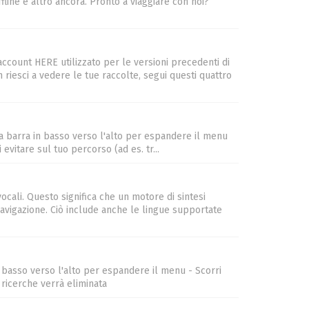
line e altro ancora. Pronto a viaggiare con noi?
account HERE utilizzato per le versioni precedenti di
riesci a vedere le tue raccolte, segui questi quattro
a barra in basso verso l'alto per espandere il menu
evitare sul tuo percorso (ad es. tr...
cali. Questo significa che un motore di sintesi
avigazione. Ciò include anche le lingue supportate
n basso verso l'alto per espandere il menu - Scorri
 ricerche verrà eliminata