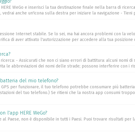
aggio?
p HERE WeGo e inserisci la tua destinazione finale nella barra di ricer
 vedrai anche un'icona sulla destra per iniziare la navigazione - Tieni 
nessione Internet stabile. Se lo sei, ma hai ancora problemi con la veloc
ifica di aver attivato l'autorizzazione per accedere alla tua posizione d
erca?
icerca: - Assicurati che non ci siano errori di battitura: alcuni nomi di s
a le abbreviazioni dei nomi delle strade; possono interferire con i risu
 batteria del mio telefono?
GPS per funzionare, il tuo telefono potrebbe consumare più batteria 
ioni del tuo telefono.) Se ritieni che la nostra app consumi troppo la
e con l'app HERE WeGo?
 al Paese, non è disponibile in tutti i Paesi. Puoi trovare risultati per l