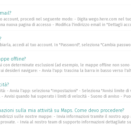
email?
 tuo account, procedi nel seguente modo: - Digita wego.here.com nel tu
 nuova pagina di accesso - Modifica l'indirizzo email in "Dettagli accou
?
iarla, accedi al tuo account. In "Password", seleziona "Cambia passwo
ppe offline?
si con determinate esclusioni (ad esempio, le mappe offline non sono d
 cui desideri navigare: - Avvia l'app: trascina la barra in basso verso l
cità?
locità: - Avvia l'app: seleziona "Impostazioni" - Seleziona "Avvisi limite d
tà - Avvisi quando hai superato i limiti di velocità - Suono di avviso - Puo
mazioni sulla mia attività su Maps. Come devo procedere?
ndirizzi sulle nostre mappe: - Invia informazioni tramite il nostro app
ovate. - Invia al nostro team di supporto informazioni dettagliate su