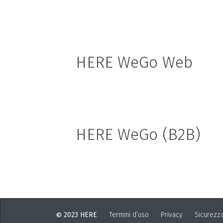
HERE WeGo Web
HERE WeGo (B2B)
2023 HERE
Termini d’uso
Privacy
Sicurezz
©