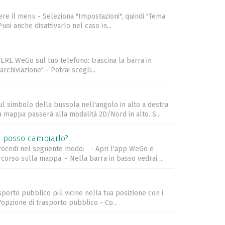
dere il menu - Seleziona "Impostazioni", quindi "Tema
oi anche disattivarlo nel caso in...
HERE WeGo sul tuo telefono: trascina la barra in
chiviazione" - Potrai scegli...
 sul simbolo della bussola nell'angolo in alto a destra
a mappa passerà alla modalità 2D/Nord in alto. S...
e posso cambiarlo?
, procedi nel seguente modo: - Apri l'app WeGo e
rcorso sulla mappa. - Nella barra in basso vedrai ...
asporto pubblico più vicine nella tua posizione con i
'opzione di trasporto pubblico - Co...