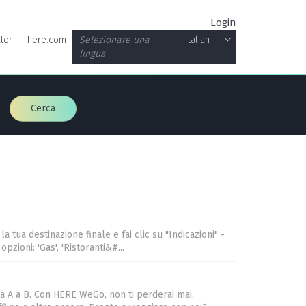
Login
tor
here.com
Selezionare una
Italian
lingua
Cerca
tua destinazione finale e fai clic su "Indicazioni" -
zioni: 'Gas', 'Ristoranti&#...
a A a B. Con HERE WeGo, non ti perderai mai.