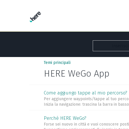
Temi principali
HERE WeGo App
Come aggiungo tappe al mio percorso?
Per aggiungere waypoints/tappe al tuo percorso
Inizia la navigazione: trascina la barra in bass
Perché HERE WeGo?
Forse sei nuovo in città e vuoi conoscere pos