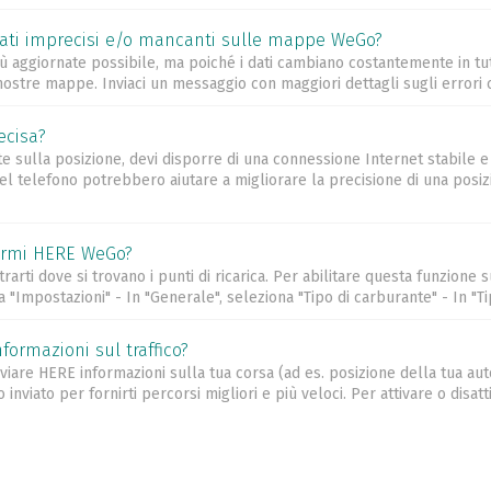
ati imprecisi e/o mancanti sulle mappe WeGo?
aggiornate possibile, ma poiché i dati cambiano costantemente in tutt
nostre mappe. Inviaci un messaggio con maggiori dettagli sugli errori che
ecisa?
e sulla posizione, devi disporre di una connessione Internet stabile e 
l telefono potrebbero aiutare a migliorare la precisione di una posizi
tarmi HERE WeGo?
rti dove si trovano i punti di ricarica. Per abilitare questa funzione su
"Impostazioni" - In "Generale", seleziona "Tipo di carburante" - In "Tip
formazioni sul traffico?
 inviare HERE informazioni sulla tua corsa (ad es. posizione della tua au
nviato per fornirti percorsi migliori e più veloci. Per attivare o disattiv