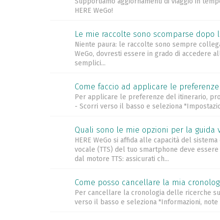
Supportiamo aggiornamenti di viaggio in tempo 
HERE WeGo!
Le mie raccolte sono scomparse dopo l'
Niente paura: le raccolte sono sempre collegat
WeGo, dovresti essere in grado di accedere all
semplici...
Come faccio ad applicare le preferenze d
Per applicare le preferenze del itinerario, p
- Scorri verso il basso e seleziona "Impostazio
Quali sono le mie opzioni per la guida v
HERE WeGo si affida alle capacità del sistema
vocale (TTS) del tuo smartphone deve essere a
dal motore TTS: assicurati ch...
Come posso cancellare la mia cronologi
Per cancellare la cronologia delle ricerche su
verso il basso e seleziona "Informazioni, note 