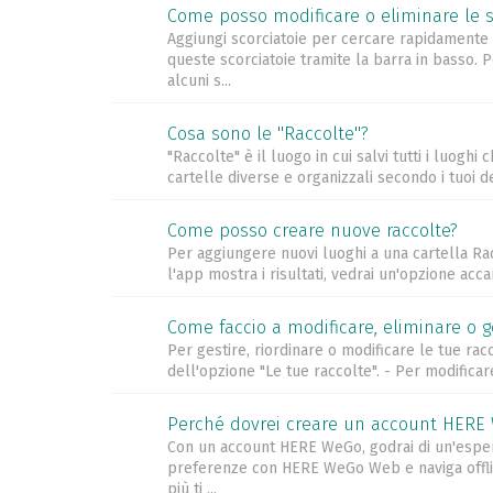
Come posso modificare o eliminare le s
Aggiungi scorciatoie per cercare rapidamente le
queste scorciatoie tramite la barra in basso. P
alcuni s...
Cosa sono le "Raccolte"?
"Raccolte" è il luogo in cui salvi tutti i luogh
cartelle diverse e organizzali secondo i tuoi desi
Come posso creare nuove raccolte?
Per aggiungere nuovi luoghi a una cartella Rac
l'app mostra i risultati, vedrai un'opzione acca
Come faccio a modificare, eliminare o ge
Per gestire, riordinare o modificare le tue rac
dell'opzione "Le tue raccolte". - Per modificare
Perché dovrei creare un account HERE
Con un account HERE WeGo, godrai di un'esperien
preferenze con HERE WeGo Web e naviga offline
più ti ...