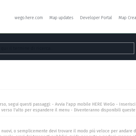
wego.here.com
Map updates
Developer Portal
Map Crea
, segui questi passaggi: - Avvia l'app mobile HERE WeGo - Inserisci la 
o verso l'alto per espandere il menu - Diventeranno disponibili queste op
ti nuovi, o semplicemente devi trovare il modo più veloce per andare d