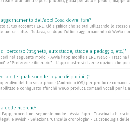
reale, orari dei trasporti pubblici, guida per auto e pedoni, mappe off
aggiornamento dell'app! Cosa dovrei fare?
e al tuo account HERE. Ciò significa che se stai utilizzando lo stesso 
e tue raccolte. Tuttavia, se dopo l'ultimo aggiornamento di WeGo non 
i percorso (traghetti, autostrade, strade a pedaggio, etc.)?
rocedi nel seguente modo: - Avvia l'app mobile HERE WeGo - Trascina l
ni" e "Preferenze itinerario" - L'app mostrerà diverse opzioni che puoi 
ocale (e quali sono le lingue disponibili)?
 operativo del tuo smartphone (Android o iOS) per produrre comandi vo
bilitato e configurato affinché WeGo produca comandi vocali per la n
a delle ricerche?
ll'app, procedi nel seguente modo: - Avvia l'app - Trascina la barra i
legali e avvisi" - Seleziona "Cancella cronologia" - La cronologia delle