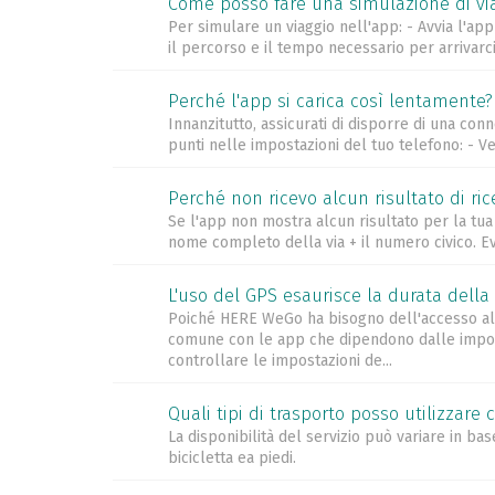
Come posso fare una simulazione di vi
Per simulare un viaggio nell'app: - Avvia l'ap
il percorso e il tempo necessario per arrivarci,
Perché l'app si carica così lentamente?
Innanzitutto, assicurati di disporre di una con
punti nelle impostazioni del tuo telefono: - Ver
Perché non ricevo alcun risultato di ric
Se l'app non mostra alcun risultato per la tua r
nome completo della via + il numero civico. Evit
L'uso del GPS esaurisce la durata della
Poiché HERE WeGo ha bisogno dell'accesso al 
comune con le app che dipendono dalle impostaz
controllare le impostazioni de...
Quali tipi di trasporto posso utilizzar
La disponibilità del servizio può variare in base
bicicletta ea piedi.