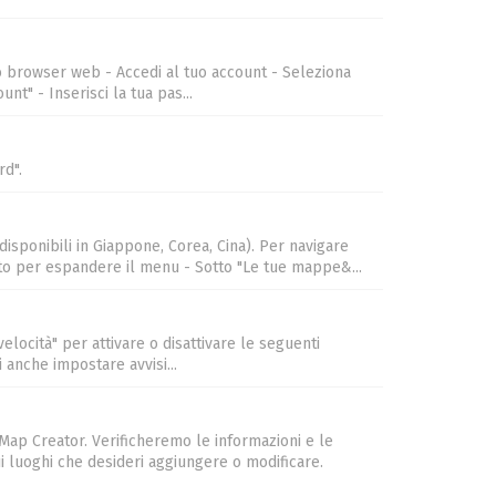
o browser web - Accedi al tuo account - Seleziona
nt" - Inserisci la tua pas...
rd".
isponibili in Giappone, Corea, Cina). Per navigare
'alto per espandere il menu - Sotto "Le tue mappe&...
i velocità" per attivare o disattivare le seguenti
i anche impostare avvisi...
 Map Creator. Verificheremo le informazioni e le
i luoghi che desideri aggiungere o modificare.