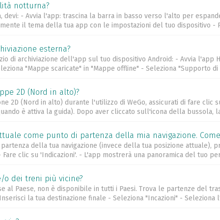
ità notturna?
 devi: - Avvia l'app: trascina la barra in basso verso l'alto per espan
amente il tema della tua app con le impostazioni del tuo dispositivo - Pu
hiviazione esterna?
 di archiviazione dell'app sul tuo dispositivo Android: - Avvia l'app 
eziona "Mappe scaricate" in "Mappe offline" - Seleziona "Supporto di ar
pe 2D (Nord in alto)?
ione 2D (Nord in alto) durante l'utilizzo di WeGo, assicurati di fare clic
ando è attiva la guida). Dopo aver cliccato sull'icona della bussola, l
 attuale come punto di partenza della mia navigazione. Com
di partenza della tua navigazione (invece della tua posizione attuale)
- Fare clic su 'Indicazioni'. - L'app mostrerà una panoramica del tuo pe
o dei treni più vicine?
se al Paese, non è disponibile in tutti i Paesi. Trova le partenze del tr
serisci la tua destinazione finale - Seleziona "Incazioni" - Seleziona l