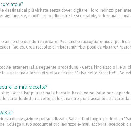
corciatoie?
 destinazioni più visitate senza dover digitare i loro indirizzi per in
er aggiungere, modificare o eliminare le scorciatoie, seleziona l'icona
i che ami e che desideri ricordare. Puoi anche raccogliere nuovi posti da
deri (ad es. Crea raccolte di "ristoranti", "bei posti da visitare", "parchi"
colte, attenersi alla seguente procedura: - Cerca l'indirizzo o il PDI 
nto a un'icona a forma di stella che dice "Salva nelle raccolte" - Selez
stire le mie raccolte?
colte: - Avvia l'app: trascina la barra in basso verso l'alto per espande
 le cartelle delle raccolte, seleziona i tre punti accanto alla cartella 
 WeGo?
za di navigazione personalizzata. Salva i tuoi luoghi preferiti in "Racc
. Collega il tuo account al tuo indirizzo e-mail, account Facebook o 