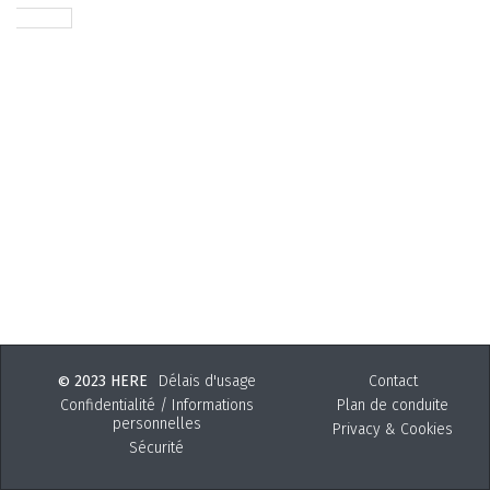
2023 HERE
Délais d'usage
Contact
©
Confidentialité / Informations
Plan de conduite
personnelles
Privacy & Cookies
Sécurité