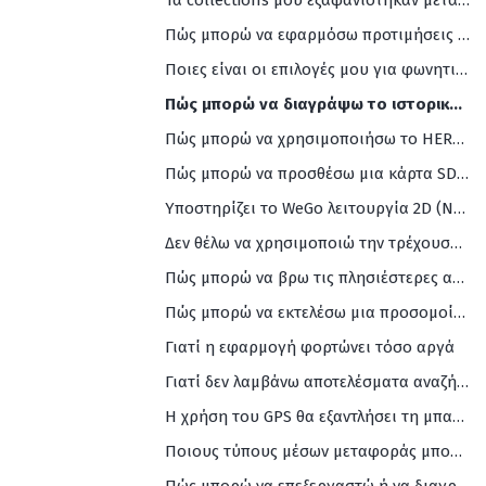
Τα collections μου εξαφανίστηκαν μετά την ενημέρωση της εφαρμογής! Τι πρέπει να κάνω
Πώς μπορώ να εφαρμόσω προτιμήσεις διαδρομής (πλοία, αυτοκινητόδρομους, δρόμους με διόδια κ.λπ.)
Ποιες είναι οι επιλογές μου για φωνητική καθοδήγηση (και ποιες είναι οι διαθέσιμες γλώσσες);
Πώς μπορώ να διαγράψω το ιστορικό αναζήτησης
Πώς μπορώ να χρησιμοποιήσω το HERE WeGo σε λειτουργία dark mode
Πώς μπορώ να προσθέσω μια κάρτα SD για εξωτερικό αποθηκευτικό χώρο
Υποστηρίζει το WeGo λειτουργία 2D (North up)
Δεν θέλω να χρησιμοποιώ την τρέχουσα τοποθεσία μου ως σημείο εκκίνησης της πλοήγησής μου. Πώς μπορώ να την αλλάξω
Πώς μπορώ να βρω τις πλησιέστερες αναχωρήσεις λεωφορείων ή/και τρένων
Πώς μπορώ να εκτελέσω μια προσομοίωση ταξιδιού; Για να προσομοιώσετε ένα ταξίδι στην εφαρμογή, θα πρέπει
Γιατί η εφαρμογή φορτώνει τόσο αργά
Γιατί δεν λαμβάνω αποτελέσματα αναζήτησης
Η χρήση του GPS θα εξαντλήσει τη μπαταρία του τηλεφώνου μου πιο γρήγορα
Ποιους τύπους μέσων μεταφοράς μπορώ να χρησιμοποιήσω με την εφαρμογή HERE WeGo