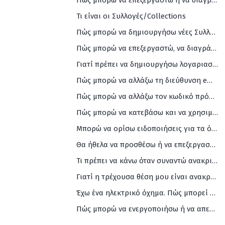
Πώς μπορώ να επεξεργαστώ ή να διαγράψω συντομεύσεις/shortcuts
Τι είναι οι Συλλογές/Collections
Πώς μπορώ να δημιουργήσω νέες Συλλογές/Collections
Πώς μπορώ να επεξεργαστώ, να διαγράψω ή να διαχειριστώ τις Συλλογές μου;
Γιατί πρέπει να δημιουργήσω λογαριασμό HERE WeGo
Πώς μπορώ να αλλάξω τη διεύθυνση email μου
Πώς μπορώ να αλλάξω τον κωδικό πρόσβασής μου
Πώς μπορώ να κατεβάσω και να χρησιμοποιήσω χάρτες εκτός σύνδεσης
Μπορώ να ορίσω ειδοποιήσεις για τα όρια ταχύτητας
Θα ήθελα να προσθέσω ή να επεξεργαστώ τις πληροφορίες της επιχείρησής μου στους Χάρτες σας. Πώς πρέπει να προχωρήσω
Τι πρέπει να κάνω όταν συναντώ ανακριβή ή/και ελλιπή δεδομένα στους χάρτες WeGo
Γιατί η τρέχουσα θέση μου είναι ανακριβής
Έχω ένα ηλεκτρικό όχημα. Πώς μπορεί να με βοηθήσει το HERE WeGo;
Πώς μπορώ να ενεργοποιήσω ή να απενεργοποιήσω τις πληροφορίες κυκλοφορίας;