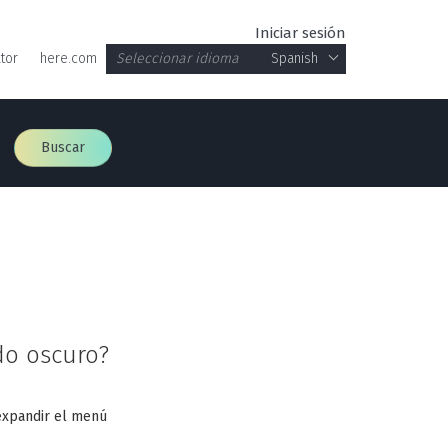
Iniciar sesión
tor
here.com
Seleccionar idioma
Spanish
Buscar
o oscuro?
a expandir el menú