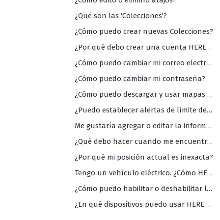
¿Cómo edito o elimino atajos?
¿Qué son las 'Colecciones'?
¿Cómo puedo crear nuevas Colecciones?
¿Por qué debo crear una cuenta HERE WeGo?
¿Cómo puedo cambiar mi correo electrónico?
¿Cómo puedo cambiar mi contraseña?
¿Cómo puedo descargar y usar mapas sin conexión?
¿Puedo establecer alertas de límite de velocidad?
Me gustaría agregar o editar la información de mi negócio en sus mapas. ¿Cómo debo proceder?
¿Qué debo hacer cuando me encuentro con datos inexactos o faltantes en los mapas de WeGo?
¿Por qué mi posición actual es inexacta?
Tengo un vehículo eléctrico. ¿Cómo HERE WeGo puede ayudarme?
¿Cómo puedo habilitar o deshabilitar la información de tráfico?
¿En qué dispositivos puedo usar HERE WeGo?