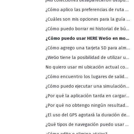
¡Mis colecciones desaparecieron después de la actualización de la aplicación! ¿Qué debo hacer?
¿Cómo aplico las preferencias de ruta (ferries, autopistas, carreteras de peaje, etc.)?
¿Cuáles son mis opciones para la guía de voz (y cuáles son los idiomas disponibles)?
¿Cómo puedo borrar mi historial de búsqueda en la app?
¿Cómo puedo usar HERE WeGo en modo oscuro?
¿Cómo agrego una tarjeta SD para almacenamiento externo?
¿WeGo tiene la posibilidad de utilizar una vista de mapas 2D (con norte arriba)?
No quiero usar mi ubicación actual como punto de partida de mi navegación. ¿Cómo puedo cambiarlo?
¿Cómo encuentro los lugares de salida de autobús y/o tren más cercanos?
¿Cómo puedo ejecutar una simulación de viaje en la app?
¿Por qué la aplicación tarda en cargarse?
¿Por qué no obtengo ningún resultado de búsqueda?
¿El uso del GPS agotará la duración de la batería de mi teléfono?
¿Qué tipos de navegación puedo usar con la aplicación HERE WeGo?