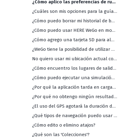
¿Cómo aplico las preferencias de ruta (ferries, autopistas, carreteras de peaje, etc.)?
¿Cuáles son mis opciones para la guía de voz (y cuáles son los idiomas disponibles)?
¿Cómo puedo borrar mi historial de búsqueda en la app?
¿Cómo puedo usar HERE WeGo en modo oscuro?
¿Cómo agrego una tarjeta SD para almacenamiento externo?
¿WeGo tiene la posibilidad de utilizar una vista de mapas 2D (con norte arriba)?
No quiero usar mi ubicación actual como punto de partida de mi navegación. ¿Cómo puedo cambiarlo?
¿Cómo encuentro los lugares de salida de autobús y/o tren más cercanos?
¿Cómo puedo ejecutar una simulación de viaje en la app?
¿Por qué la aplicación tarda en cargarse?
¿Por qué no obtengo ningún resultado de búsqueda?
¿El uso del GPS agotará la duración de la batería de mi teléfono?
¿Qué tipos de navegación puedo usar con la aplicación HERE WeGo?
¿Cómo edito o elimino atajos?
¿Qué son las 'Colecciones'?