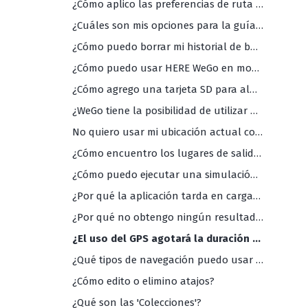
¿Cómo aplico las preferencias de ruta (ferries, autopistas, carreteras de peaje, etc.)?
¿Cuáles son mis opciones para la guía de voz (y cuáles son los idiomas disponibles)?
¿Cómo puedo borrar mi historial de búsqueda en la app?
¿Cómo puedo usar HERE WeGo en modo oscuro?
¿Cómo agrego una tarjeta SD para almacenamiento externo?
¿WeGo tiene la posibilidad de utilizar una vista de mapas 2D (con norte arriba)?
No quiero usar mi ubicación actual como punto de partida de mi navegación. ¿Cómo puedo cambiarlo?
¿Cómo encuentro los lugares de salida de autobús y/o tren más cercanos?
¿Cómo puedo ejecutar una simulación de viaje en la app?
¿Por qué la aplicación tarda en cargarse?
¿Por qué no obtengo ningún resultado de búsqueda?
¿El uso del GPS agotará la duración de la batería de mi teléfono?
¿Qué tipos de navegación puedo usar con la aplicación HERE WeGo?
¿Cómo edito o elimino atajos?
¿Qué son las 'Colecciones'?