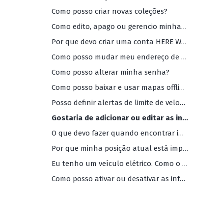
Como posso criar novas coleções?
Como edito, apago ou gerencio minhas coleções?
Por que devo criar uma conta HERE WeGo?
Como posso mudar meu endereço de e-mail?
Como posso alterar minha senha?
Como posso baixar e usar mapas offline?
Posso definir alertas de limite de velocidade?
Gostaria de adicionar ou editar as informações da minha empresa nos mapas do WeGo. Como eu posso fazer isso?
O que devo fazer quando encontrar informações imprecisas e/ou ausentes nos mapas do WeGo?
Por que minha posição atual está imprecisa?
Eu tenho um veículo elétrico. Como o HERE WeGo pode me ajudar?
Como posso ativar ou desativar as informações de trânsito?