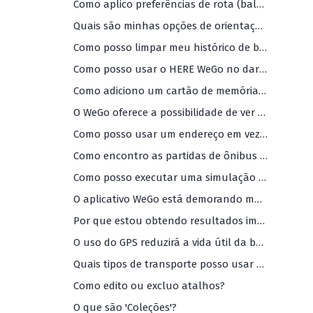
Como aplico preferências de rota (balsas, rodovias, estradas com pedágio, etc.)?
Quais são minhas opções de orientação por voz (e quais são os idiomas disponíveis)?
Como posso limpar meu histórico de buscas?
Como posso usar o HERE WeGo no dark mode?
Como adiciono um cartão de memória para armazenamento externo?
O WeGo oferece a possibilidade de ver os mapas em 2D (com o Norte para cima)?
Como posso usar um endereço em vez da minha localização atual como ponto de partida da minha navegação?
Como encontro as partidas de ônibus e/ou trem mais próximas?
Como posso executar uma simulação de navegação?
O aplicativo WeGo está demorando muito para carregar e/ou é muito lento. O que devo fazer?
Por que estou obtendo resultados imprecisos para minha pesquisa ou qualquer resultado de pesquisa?
O uso do GPS reduzirá a vida útil da bateria do meu telefone?
Quais tipos de transporte posso usar com o aplicativo HERE WeGo?
Como edito ou excluo atalhos?
O que são 'Coleções'?