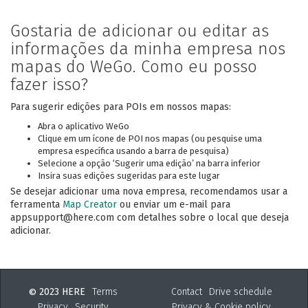
Gostaria de adicionar ou editar as
informações da minha empresa nos
mapas do WeGo. Como eu posso
fazer isso?
Para sugerir edições para POIs em nossos mapas:
Abra o aplicativo WeGo
Clique em um ícone de POI nos mapas (ou pesquise uma
empresa específica usando a barra de pesquisa)
Selecione a opção ‘Sugerir uma edição’ na barra inferior
Insira suas edições sugeridas para este lugar
Se desejar adicionar uma nova empresa, recomendamos usar a
ferramenta
Map Creator
ou enviar um e-mail para
appsupport@here.com com detalhes sobre o local que deseja
adicionar.
2023 HERE
Terms
Contact
Drive schedule
©
Privacy
Security
Privacy & Cookie policy