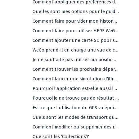
Comment appliquer des préférences d’itinéraire (ferries, autoroutes, routes à péage, etc)?
Quelles sont mes options pour le guidage vocal (et quelles sont les langues disponibles)?
Comment faire pour vider mon historique de recherche?
Comment faire pour utiliser HERE WeGo en mode sombre?
Comment ajouter une carte SD pour stockage externe?
WeGo prend-il en charge une vue de carte 2D (nord en haut) ?
Je ne souhaite pas utiliser ma position actuelle comme point de départ de ma navigation. Comment puis-je le changer?
Comment trouver les prochains départs de bus et/ou train?
Comment lancer une simulation d’itinéraire?
Pourquoi l’application est-elle aussi lente?
Pourquoi je ne trouve pas de résultat pour ma recherche?
Est-ce que l’utilisation du GPS va épuiser ma batterie?
Quels sont les modes de transport que je peux utiliser avec l’application HERE WeGo?
Comment modifier ou supprimer des raccourcis?
Que sont les ‘Collections’?