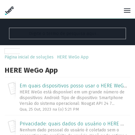
Página inicial de soluções
HERE WeGo App
HERE WeGo App
Em quais dispositivos posso usar o HERE WeGo?
HERE WeGo está disponível em um grande número de
dispositivos: Android: Tipo de dispositivo: Smartphone
Versão do sistema operacional: Nougat API 24 7...
Qua, 25 Out, 2023 na (o) 5:21 PM
Privacidade: quais dados do usuário o HERE WeGo coleta e por quê?
Nenhum dado pessoal do usuário é coletado sem o