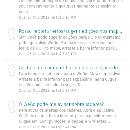
consentimento explícito do usuário. Você pode retirar o
seu consentimento a qualquer momento se assim o
dese...
Qua, 25 Out, 2023 na (o) 5:25 PM
Posso reportar erros/sugerir edições nos mapas do HERE diretamente pelo aplicativo WeGo?
Sim. Você pode sugerir edições para POIs diretamente
pelo aplicativo WeGo. Para fazer isso, selecione um
ícone de POI no mapa, arraste a barra inferior para...
Qua, 25 Out, 2023 na (o) 5:38 PM
Gostaria de compartilhar minhas coleções do WeGo com amigos ou adicionar as coleções de meus amigos à minha conta. Como posso exportar ou importar coleções de/para o WeGo?
Para importar coleções para o WeGo: Abra o aplicativo
Arraste a barra inferior para expandir o menu Clique
em 'Ver tudo' ao lado da seção 'S...
Qua, 25 Out, 2023 na (o) 5:39 PM
O WeGo pode me avisar sobre radares?
Para ativar os alertas dos radares: Abra o aplicativo
WeGo Arraste a barra inferior para expandir o menu
Clique em ‘Configurações’ e depois em ‘Alertas ...
Qua, 25 Out, 2023 na (o) 5:41 PM